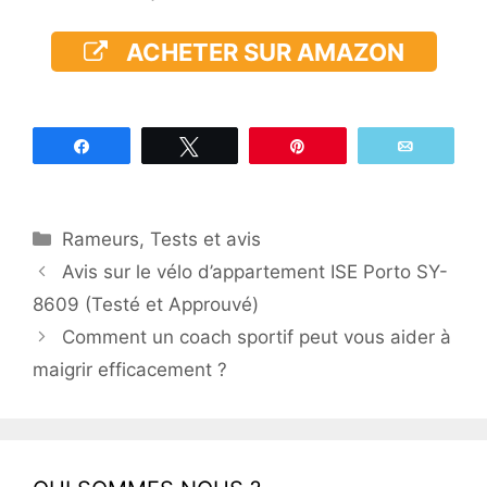
ACHETER SUR AMAZON
Partagez
Tweetez
Épingle
Email
Catégories
Rameurs
,
Tests et avis
Avis sur le vélo d’appartement ISE Porto SY-
8609 (Testé et Approuvé)
Comment un coach sportif peut vous aider à
maigrir efficacement ?