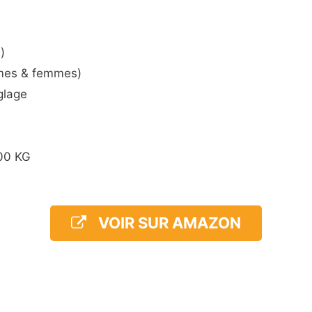
)
mmes & femmes)
glage
100 KG
VOIR SUR AMAZON