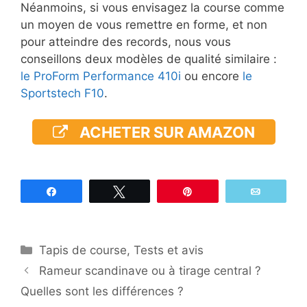
Néanmoins, si vous envisagez la course comme
un moyen de vous remettre en forme, et non
pour atteindre des records, nous vous
conseillons deux modèles de qualité similaire :
le ProForm Performance 410i
ou encore
le
Sportstech F10
.
ACHETER SUR AMAZON
Partagez
Tweetez
Épingle
Email
Catégories
Tapis de course
,
Tests et avis
Rameur scandinave ou à tirage central ?
Quelles sont les différences ?