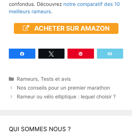
confondus. Découvrez
notre comparatif des 10
meilleurs rameurs
.
ACHETER SUR AMAZON
Partagez
Tweetez
Épingle
Email
Catégories
Rameurs
,
Tests et avis
Nos conseils pour un premier marathon
Rameur ou vélo elliptique : lequel choisir ?
QUI SOMMES NOUS ?