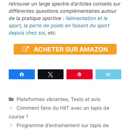
retrouver un large spectre d’articles conseils sur
différentes questions complémentaires autour
de la pratique sportive :
l’alimentation et le
sport
,
la perte de poids en faisant du sport
depuis chez soi
, etc.
ACHETER SUR AMAZON
Partagez
Tweetez
Épingle
Email
Catégories
Plateformes vibrantes
,
Tests et avis
Comment faire du HIIT avec un tapis de
course ?
Programme d’entrainement sur tapis de