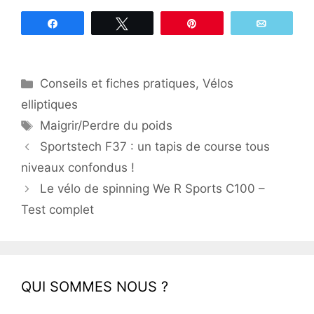
Partagez
Tweetez
Épingle
Email
Catégories
Conseils et fiches pratiques
,
Vélos
elliptiques
Étiquettes
Maigrir/Perdre du poids
Sportstech F37 : un tapis de course tous
niveaux confondus !
Le vélo de spinning We R Sports C100 –
Test complet
QUI SOMMES NOUS ?